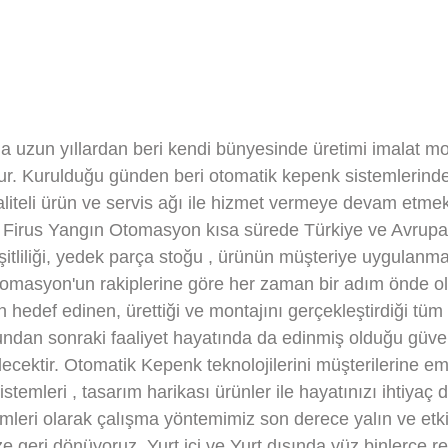
zun yıllardan beri kendi bünyesinde üretimi imalat monta
tur. Kurulduğu günden beri otomatik kepenk sistemlerin
aliteli ürün ve servis ağı ile hizmet vermeye devam etmek
iren Firus Yangın Otomasyon kısa sürede Türkiye ve Avrupa'
itliliği, yedek parça stoğu , ürünün müşteriye uygulanma
masyon'un rakiplerine göre her zaman bir adım önde ol
 hedef edinen, ürettiği ve montajını gerçekleştirdiği tüm
an sonraki faaliyet hayatında da edinmiş olduğu güvenili
ektir. Otomatik Kepenk teknolojilerini müşterilerine em
emleri , tasarım harikası ürünler ile hayatınızı ihtiya
ri olarak çalışma yöntemimiz son derece yalın ve etkilidi
 geri dönüyoruz. Yurt içi ve Yurt dışında yüz binlerce ref