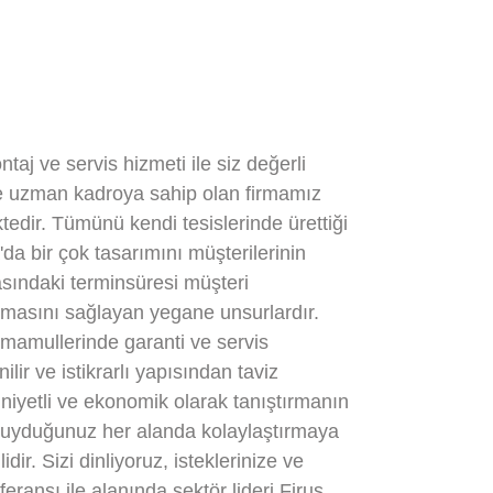
j ve servis hizmeti ile siz değerli
de uzman kadroya sahip olan firmamız
tedir. Tümünü kendi tesislerinde ürettiği
da bir çok tasarımını müşterilerinin
sındaki terminsüresi müşteri
masını sağlayan yegane unsurlardır.
 mamullerinde garanti ve servis
r ve istikrarlı yapısından taviz
niyetli ve ekonomik olarak tanıştırmanın
ç duyduğunuz her alanda kolaylaştırmaya
r. Sizi dinliyoruz, isteklerinize ve
eransı ile alanında sektör lideri Firus