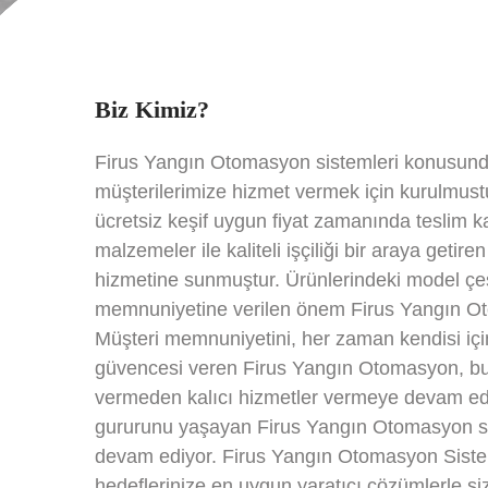
Biz Kimiz?
Firus Yangın Otomasyon sistemleri konusunda u
müşterilerimize hizmet vermek için kurulmus
ücretsiz keşif uygun fiyat zamanında teslim k
malzemeler ile kaliteli işçiliği bir araya get
hizmetine sunmuştur. Ürünlerindeki model çeş
memnuniyetine verilen önem Firus Yangın Oto
Müşteri memnuniyetini, her zaman kendisi için
güvencesi veren Firus Yangın Otomasyon, bund
vermeden kalıcı hizmetler vermeye devam edec
gururunu yaşayan Firus Yangın Otomasyon sist
devam ediyor. Firus Yangın Otomasyon Sistemle
hedeflerinize en uygun yaratıcı çözümlerle size