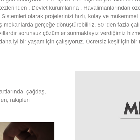
ezlerinden , Devlet kurumlarına , Havalimanlarından öz
istemleri olarak projelerinizi hızlı, kolay ve mükemmel b
ş mekanlarda gerçeğe dönüştürebiliriz. 50 ‘den fazla çalış
le yıllardır sorunsuz çözümler sunmaktayız verdiğimiz hi
ha iyi bir yaşam için çalışıyoruz. Ücretsiz keşif için bir 
artlarında, çağdaş,
en, rakipleri