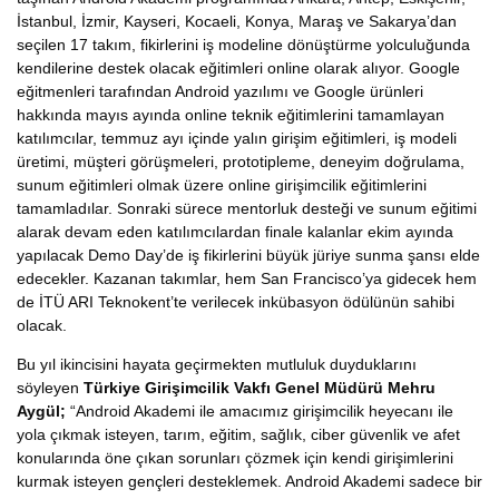
İstanbul, İzmir, Kayseri, Kocaeli, Konya, Maraş ve Sakarya’dan
seçilen 17 takım, fikirlerini iş modeline dönüştürme yolculuğunda
kendilerine destek olacak eğitimleri online olarak alıyor. Google
eğitmenleri tarafından Android yazılımı ve Google ürünleri
hakkında mayıs ayında online teknik eğitimlerini tamamlayan
katılımcılar, temmuz ayı içinde yalın girişim eğitimleri, iş modeli
üretimi, müşteri görüşmeleri, prototipleme, deneyim doğrulama,
sunum eğitimleri olmak üzere online girişimcilik eğitimlerini
tamamladılar. Sonraki sürece mentorluk desteği ve sunum eğitimi
alarak devam eden katılımcılardan finale kalanlar ekim ayında
yapılacak Demo Day’de iş fikirlerini büyük jüriye sunma şansı elde
edecekler. Kazanan takımlar, hem San Francisco’ya gidecek hem
de İTÜ ARI Teknokent’te verilecek inkübasyon ödülünün sahibi
olacak.
Bu yıl ikincisini hayata geçirmekten mutluluk duyduklarını
söyleyen
Türkiye Girişimcilik Vakfı Genel Müdürü Mehru
Aygül;
“Android Akademi ile amacımız girişimcilik heyecanı ile
yola çıkmak isteyen, tarım, eğitim, sağlık, ciber güvenlik ve afet
konularında öne çıkan sorunları çözmek için kendi girişimlerini
kurmak isteyen gençleri desteklemek. Android Akademi sadece bir