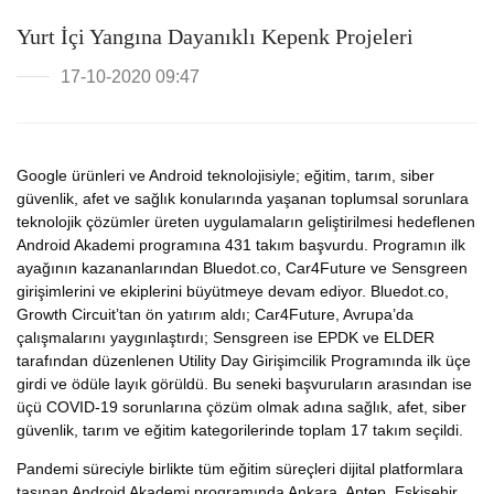
Yurt İçi Yangına Dayanıklı Kepenk Projeleri
17-10-2020 09:47
Google ürünleri ve Android teknolojisiyle; eğitim, tarım, siber
güvenlik, afet ve sağlık konularında yaşanan toplumsal sorunlara
teknolojik çözümler üreten uygulamaların geliştirilmesi hedeflenen
Android Akademi programına 431 takım başvurdu. Programın ilk
ayağının kazananlarından Bluedot.co, Car4Future ve Sensgreen
girişimlerini ve ekiplerini büyütmeye devam ediyor. Bluedot.co,
Growth Circuit’tan ön yatırım aldı; Car4Future, Avrupa’da
çalışmalarını yaygınlaştırdı; Sensgreen ise EPDK ve ELDER
tarafından düzenlenen Utility Day Girişimcilik Programında ilk üçe
girdi ve ödüle layık görüldü. Bu seneki başvuruların arasından ise
üçü COVID-19 sorunlarına çözüm olmak adına sağlık, afet, siber
güvenlik, tarım ve eğitim kategorilerinde toplam 17 takım seçildi.
Pandemi süreciyle birlikte tüm eğitim süreçleri dijital platformlara
taşınan Android Akademi programında Ankara, Antep, Eskişehir,