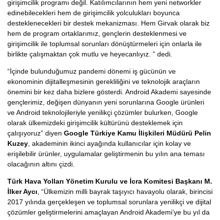
girişimcilik programı değil. Katılımcılarının hem yeni networkler
edinebilecekleri hem de girişimcilik yolculukları boyunca
desteklenecekleri bir destek mekanizması. Hem Girvak olarak biz
hem de program ortaklarımız, gençlerin desteklenmesi ve
girişimcilik ile toplumsal sorunları dönüştürmeleri için onlarla ile
birlikte çalışmaktan çok mutlu ve heyecanlıyız. ” dedi.
“İçinde bulunduğumuz pandemi dönemi iş gücünün ve
ekonominin dijitalleşmesinin gerekliliğini ve teknolojik araçların
önemini bir kez daha bizlere gösterdi. Android Akademi sayesinde
gençlerimiz, değişen dünyanın yeni sorunlarına Google ürünleri
ve Android teknolojileriyle yenilikçi çözümler bulurken, Google
olarak ülkemizdeki girişimcilik kültürünü desteklemek için
çalışıyoruz” diyen
Google Türkiye Kamu İlişkileri Müdürü Pelin
Kuzey
, akademinin ikinci ayağında kullanıcılar için kolay ve
erişilebilir ürünler, uygulamalar geliştirmenin bu yılın ana teması
olacağının altını çizdi.
Türk Hava Yolları Yönetim Kurulu ve İcra Komitesi Başkanı M.
İlker Aycı
, “Ülkemizin milli bayrak taşıyıcı havayolu olarak, birincisi
2017 yılında gerçekleşen ve toplumsal sorunlara yenilikçi ve dijital
çözümler geliştirmelerini amaçlayan Android Akademi’ye bu yıl da