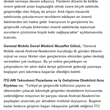
destek vermeye devam ediyoruz. Pandemi dönemi ile birlikte
önemi giderek artan baştasağlık olmak üzere birçok sektörde,
girişimciliğe olan ihtiyaç da artıyor. Artık hijyen,havacılık
sektöründe yolcularımızın tercihlerini etkileyen en önemli
faktörlerden biri haline geldi. İnanıyorum ki gençlerimiz bu
girişimcilik ruhuyla birbirinden önemli sektörlerde toplumsal
sorunların çözümüne büyük katkı sağlayacaklar” açıklamasında
bulundu.
General Mobile Genel Müdürü Muzaffer Gölcü,
“General
Mobile olarak Android Akademinin kurulduğu ilk günden itibaren
orjinal ve cesur fikirleri olan gençlerimize elimizden gelen desteği
vermekten çok mutluyuz. Bu yıl online gerçekleşen ve
çalışmalarını bir adım daha ileriye götürerek geleceği yazmaya
başlayan yeni takımlara başarılar dilediğini belirtti.
İ
TÜ ARI Teknokent Pazarlama ve
İş
Geli
ş
tirme Direktörü Arzu
Eryılmaz
ise; “Türkiye’ye girişimcilik kültürünü yayma ve
ülkemizden çıkacak teknolojik girişimleri destekleme konusunda
üstlendiğimiz misyonun bir parçası olarak Android Akademi’nin
paydaşları arasında yer almaktan mutluluk duyuyoruz. Bugüne
kadar binlerce girişimin başarı hikayesine şahitlik ettiğimiz İTÜ